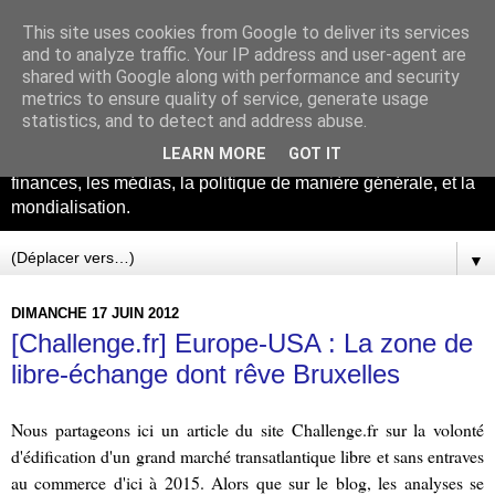
This site uses cookies from Google to deliver its services
La théorie du tout
and to analyze traffic. Your IP address and user-agent are
shared with Google along with performance and security
metrics to ensure quality of service, generate usage
Ce blog concerne beaucoup de sujets intéressants, il sert de
statistics, and to detect and address abuse.
bloc note, et de porte feuilles d'archives. Les sujets abordés
LEARN MORE
GOT IT
sont l'Union Européenne, Le Marché Transatlantique, les
finances, les médias, la politique de manière générale, et la
mondialisation.
▼
DIMANCHE 17 JUIN 2012
[Challenge.fr] Europe-USA : La zone de
libre-échange dont rêve Bruxelles
Nous partageons ici un article du site Challenge.fr sur la volonté
d'édification d'un grand marché transatlantique libre et sans entraves
au commerce d'ici à 2015. Alors que sur le blog, les analyses se