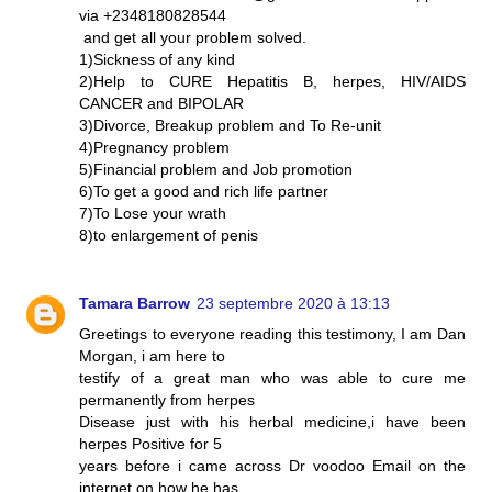
via +2348180828544
and get all your problem solved.
1)Sickness of any kind
2)Help to CURE Hepatitis B, herpes, HIV/AIDS
CANCER and BIPOLAR
3)Divorce, Breakup problem and To Re-unit
4)Pregnancy problem
5)Financial problem and Job promotion
6)To get a good and rich life partner
7)To Lose your wrath
8)to enlargement of penis
Tamara Barrow
23 septembre 2020 à 13:13
Greetings to everyone reading this testimony, I am Dan
Morgan, i am here to
testify of a great man who was able to cure me
permanently from herpes
Disease just with his herbal medicine,i have been
herpes Positive for 5
years before i came across Dr voodoo Email on the
internet on how he has