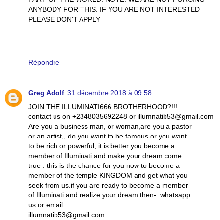
ANYBODY FOR THIS. IF YOU ARE NOT INTERESTED
PLEASE DON'T APPLY
Répondre
Greg Adolf
31 décembre 2018 à 09:58
JOIN THE ILLUMINATI666 BROTHERHOOD?!!!
contact us on +2348035692248 or illumnatib53@gmail.com
Are you a business man, or woman,are you a pastor
or an artist,, do you want to be famous or you want
to be rich or powerful, it is better you become a
member of Illuminati and make your dream come
true . this is the chance for you now to become a
member of the temple KINGDOM and get what you
seek from us.if you are ready to become a member
of Illuminati and realize your dream then-: whatsapp
us or email
illumnatib53@gmail.com