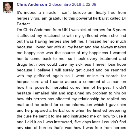
Chris Anderson
2 décembre 2018 à 22:36
It's indeed a miracle I can't believe am finally free from
herpes virus, am grateful to this powerful herbalist called Dr
Perfect.
I'm Chris Anderson from UK I was sick of herpes for 3 years
it affected my relationship with my girlfriend when she find
out I was having herpes she left me, I missed her so much
because I loved her with all my heart and she always makes
me happy she was the source of my happiness I wanted
her to come back to me, so I took every treatment and
drugs but none could cure my sickness I never lose hope
because I believe I will surely get cured and be reunited
with my girlfriend again so I went online to search for
herpes cure and I came across a comment of a man on
how this powerful herbalist cured him of herpes, I didn't
hesitate I emailed him and explained my problem to him on
how this herpes has affected my relationship he replied my
mail and he asked for some information which I gave him
and he prepared a herbal cure when he finished preparing
the cure he sent it to me and instructed me on how to use it
and I did it as I was instructed, five days later I couldn't find
any sign of herpes that's was how I was free from herpes