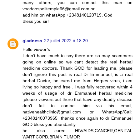
many others, you can contact this man on
voodoospelltemple66@gmail.com.or
add him on whatsApp +2348140120719, God
Bless you sir!
gladness
22 juillet 2022 à 18:20
Hello viewer’s
I don’t have much to say there are so may scammers
going on online so we cant detect the real herbal
medicine doctors. Thank GOD for leading me, please
don’t ignore this post is real Dr Emmanuel, is a real
herbal Doctor, he cured me from Herpes virus, i am
living so happy and free , i was fully recovered within 4
weeks of usage of dr Emmanuel herbal medicine
,please viewers out there that have any deadly disease
don't fail to contact him via his email;
nativehealthclinic@gmail.com or WhatsApp/Call:
+2348140073965 thanks once again to dr Emmanuel
GOD bless you abundantly
he also cured HIV/AIDS,CANCER,GENITAL
WART,COPD,BRAIN TUMOR