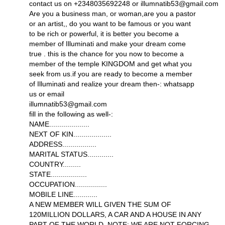
contact us on +2348035692248 or illumnatib53@gmail.com
Are you a business man, or woman,are you a pastor
or an artist,, do you want to be famous or you want
to be rich or powerful, it is better you become a
member of Illuminati and make your dream come
true . this is the chance for you now to become a
member of the temple KINGDOM and get what you
seek from us.if you are ready to become a member
of Illuminati and realize your dream then-: whatsapp
us or email
illumnatib53@gmail.com
fill in the following as well-:
NAME....................
NEXT OF KIN...................
ADDRESS.................
MARITAL STATUS.............
COUNTRY.........
STATE..................
OCCUPATION................
MOBILE LINE............
A NEW MEMBER WILL GIVEN THE SUM OF
120MILLION DOLLARS, A CAR AND A HOUSE IN ANY
PART OF THE WORLD. NOTE: WE ARE NOT FORCING