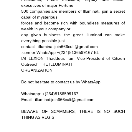
executives of major Fortune
500 companies are members of Illuminati. join a secret
cabal of mysterious
forces and become rich with boundless measures of
wealth in your company or
any given business, the great Illuminati can make
everything possible just
contact : illuminatijoin666cult@gmail.com
.com or WhatsApp +(234)8136599167 EL
IAI LEXION Thaddeus Iam Vice-President of Citizen
Outreach THE ILLUMINATI
ORGANIZATION
Do not hesitate to contact us by WhatsApp.
Whatsapp: +(234)8136599167
Email : illuminatijoin666cult@gmail.com
BEWARE OF SCAMMERS, THERE IS NO SUCH
THING AS REGIS