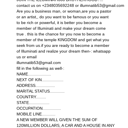
contact us on +2348035692248 or illumnatib53@gmail.com
Are you a business man, or woman,are you a pastor
or an artist,, do you want to be famous or you want
to be rich or powerful, it is better you become a
member of Illuminati and make your dream come
true . this is the chance for you now to become a
member of the temple KINGDOM and get what you
seek from us.if you are ready to become a member
of Illuminati and realize your dream then-: whatsapp
us or email
illumnatib53@gmail.com
fill in the following as well-:
NAME....................
NEXT OF KIN...................
ADDRESS.................
MARITAL STATUS.............
COUNTRY.........
STATE..................
OCCUPATION................
MOBILE LINE............
A NEW MEMBER WILL GIVEN THE SUM OF
120MILLION DOLLARS, A CAR AND A HOUSE IN ANY