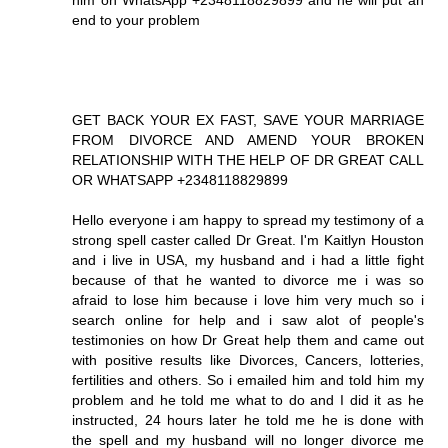
him on WhatsApp +2348118829899 and he will put an
end to your problem
GET BACK YOUR EX FAST, SAVE YOUR MARRIAGE
FROM DIVORCE AND AMEND YOUR BROKEN
RELATIONSHIP WITH THE HELP OF DR GREAT CALL
OR WHATSAPP +2348118829899
Hello everyone i am happy to spread my testimony of a
strong spell caster called Dr Great. I'm Kaitlyn Houston
and i live in USA, my husband and i had a little fight
because of that he wanted to divorce me i was so
afraid to lose him because i love him very much so i
search online for help and i saw alot of people's
testimonies on how Dr Great help them and came out
with positive results like Divorces, Cancers, lotteries,
fertilities and others. So i emailed him and told him my
problem and he told me what to do and I did it as he
instructed, 24 hours later he told me he is done with
the spell and my husband will no longer divorce me