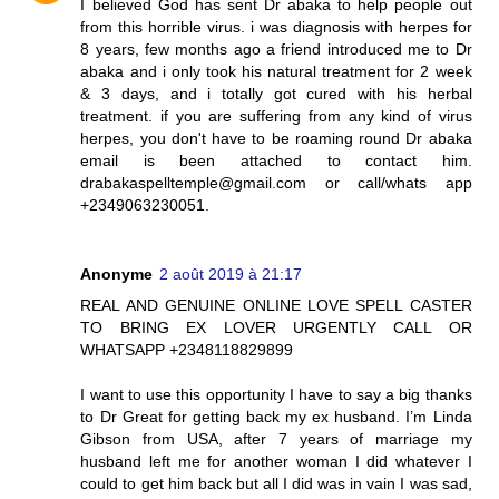
I believed God has sent Dr abaka to help people out
from this horrible virus. i was diagnosis with herpes for
8 years, few months ago a friend introduced me to Dr
abaka and i only took his natural treatment for 2 week
& 3 days, and i totally got cured with his herbal
treatment. if you are suffering from any kind of virus
herpes, you don't have to be roaming round Dr abaka
email is been attached to contact him.
drabakaspelltemple@gmail.com or call/whats app
+2349063230051.
Anonyme
2 août 2019 à 21:17
REAL AND GENUINE ONLINE LOVE SPELL CASTER
TO BRING EX LOVER URGENTLY CALL OR
WHATSAPP +2348118829899
I want to use this opportunity I have to say a big thanks
to Dr Great for getting back my ex husband. I’m Linda
Gibson from USA, after 7 years of marriage my
husband left me for another woman I did whatever I
could to get him back but all I did was in vain I was sad,