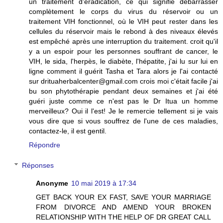
un traitement d'éradication, ce qui signifie débarrasser
complètement le corps du virus du réservoir ou un
traitement VIH fonctionnel, où le VIH peut rester dans les
cellules du réservoir mais le rebond à des niveaux élevés
est empêché après une interruption du traitement. croit qu'il
y a un espoir pour les personnes souffrant de cancer, le
VIH, le sida, l'herpès, le diabète, l'hépatite, j'ai lu sur lui en
ligne comment il guérit Tasha et Tara alors je l'ai contacté
sur drituaherbalcenter@gmail.com crois moi c'était facile j'ai
bu son phytothérapie pendant deux semaines et j'ai été
guéri juste comme ce n'est pas le Dr Itua un homme
merveilleux? Oui il l'est! Je le remercie tellement si je vais
vous dire que si vous souffrez de l'une de ces maladies,
contactez-le, il est gentil.
Répondre
Réponses
Anonyme
10 mai 2019 à 17:34
GET BACK YOUR EX FAST, SAVE YOUR MARRIAGE
FROM DIVORCE AND AMEND YOUR BROKEN
RELATIONSHIP WITH THE HELP OF DR GREAT CALL