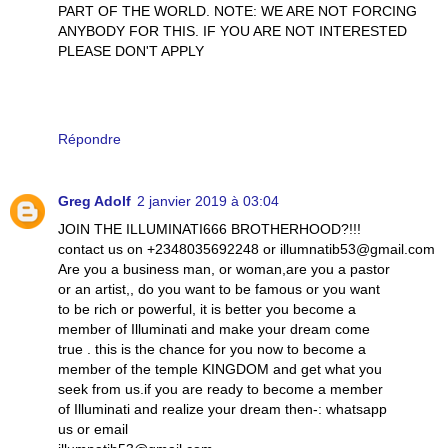
PART OF THE WORLD. NOTE: WE ARE NOT FORCING
ANYBODY FOR THIS. IF YOU ARE NOT INTERESTED
PLEASE DON'T APPLY
Répondre
Greg Adolf
2 janvier 2019 à 03:04
JOIN THE ILLUMINATI666 BROTHERHOOD?!!!
contact us on +2348035692248 or illumnatib53@gmail.com
Are you a business man, or woman,are you a pastor
or an artist,, do you want to be famous or you want
to be rich or powerful, it is better you become a
member of Illuminati and make your dream come
true . this is the chance for you now to become a
member of the temple KINGDOM and get what you
seek from us.if you are ready to become a member
of Illuminati and realize your dream then-: whatsapp
us or email