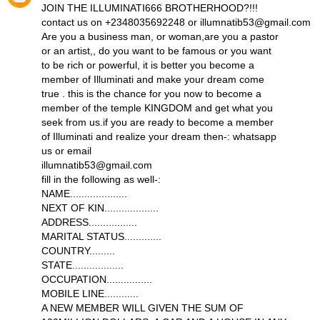
JOIN THE ILLUMINATI666 BROTHERHOOD?!!!
contact us on +2348035692248 or illumnatib53@gmail.com
Are you a business man, or woman,are you a pastor
or an artist,, do you want to be famous or you want
to be rich or powerful, it is better you become a
member of Illuminati and make your dream come
true . this is the chance for you now to become a
member of the temple KINGDOM and get what you
seek from us.if you are ready to become a member
of Illuminati and realize your dream then-: whatsapp
us or email
illumnatib53@gmail.com
fill in the following as well-:
NAME....................
NEXT OF KIN...................
ADDRESS.................
MARITAL STATUS.............
COUNTRY.........
STATE..................
OCCUPATION................
MOBILE LINE............
A NEW MEMBER WILL GIVEN THE SUM OF