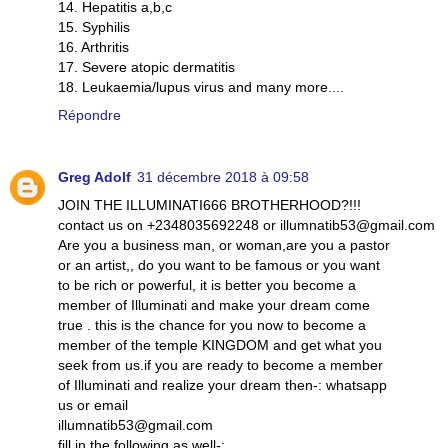
14. Hepatitis a,b,c
15. Syphilis
16. Arthritis
17. Severe atopic dermatitis
18. Leukaemia/lupus virus and many more....
Répondre
Greg Adolf
31 décembre 2018 à 09:58
JOIN THE ILLUMINATI666 BROTHERHOOD?!!!
contact us on +2348035692248 or illumnatib53@gmail.com
Are you a business man, or woman,are you a pastor
or an artist,, do you want to be famous or you want
to be rich or powerful, it is better you become a
member of Illuminati and make your dream come
true . this is the chance for you now to become a
member of the temple KINGDOM and get what you
seek from us.if you are ready to become a member
of Illuminati and realize your dream then-: whatsapp
us or email
illumnatib53@gmail.com
fill in the following as well-: