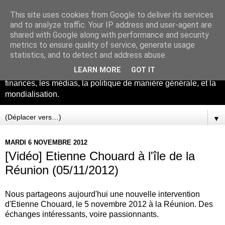
This site uses cookies from Google to deliver its services
La théorie du tout
and to analyze traffic. Your IP address and user-agent are
shared with Google along with performance and security
metrics to ensure quality of service, generate usage
Ce blog concerne beaucoup de sujets intéressants, il sert de
statistics, and to detect and address abuse.
bloc note, et de porte feuilles d'archives. Les sujets abordés
LEARN MORE
GOT IT
sont l'Union Européenne, Le Marché Transatlantique, les
finances, les médias, la politique de manière générale, et la
mondialisation.
▼
MARDI 6 NOVEMBRE 2012
[Vidéo] Etienne Chouard à l'île de la
Réunion (05/11/2012)
Nous partageons aujourd'hui une nouvelle intervention
d'Etienne Chouard, le 5 novembre 2012 à la Réunion. Des
échanges intéressants, voire passionnants.