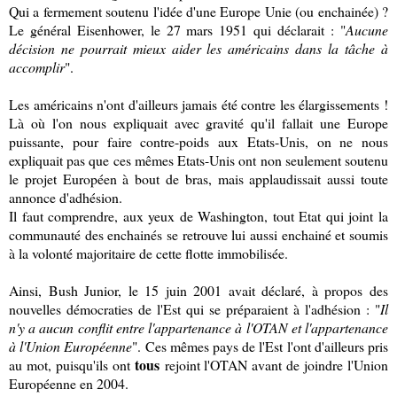
Qui a fermement soutenu l'idée d'une Europe Unie (ou enchainée) ?
Le général Eisenhower, le 27 mars 1951 qui déclarait : "
Aucune
décision ne pourrait mieux aider les américains dans la tâche à
accomplir
".
Les américains n'ont d'ailleurs jamais été contre les élargissements !
Là où l'on nous expliquait avec gravité qu'il fallait une Europe
puissante, pour faire contre-poids aux Etats-Unis, on ne nous
expliquait pas que ces mêmes Etats-Unis ont non seulement soutenu
le projet Européen à bout de bras, mais applaudissait aussi toute
annonce d'adhésion.
Il faut comprendre, aux yeux de Washington, tout Etat qui joint la
communauté des enchainés se retrouve lui aussi enchainé et soumis
à la volonté majoritaire de cette flotte immobilisée.
Ainsi, Bush Junior, le 15 juin 2001 avait déclaré, à propos des
nouvelles démocraties de l'Est qui se préparaient à l'adhésion : "
Il
n'y a aucun conflit entre l'appartenance à l'OTAN et l'appartenance
à l'Union Européenne
". Ces mêmes pays de l'Est l'ont d'ailleurs pris
tous
au mot, puisqu'ils ont
rejoint l'OTAN avant de joindre l'Union
Européenne en 2004.