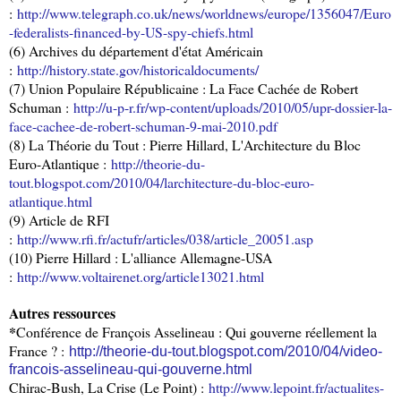
:
http://www.telegraph.co.uk/news/worldnews/europe/1356047/Euro
-federalists-financed-by-US-spy-chiefs.html
(6) Archives du département d'état Américain
:
http://history.state.gov/historicaldocuments/
(7) Union Populaire Républicaine : La Face Cachée de Robert
Schuman :
http://u-p-r.fr/wp-content/uploads/2010/05/upr-dossier-la-
face-cachee-de-robert-schuman-9-mai-2010.pdf
(8) La Théorie du Tout : Pierre Hillard, L'Architecture du Bloc
Euro-Atlantique :
http://theorie-du-
tout.blogspot.com/2010/04/larchitecture-du-bloc-euro-
atlantique.html
(9) Article de RFI
:
http://www.rfi.fr/actufr/articles/038/article_20051.asp
(10) Pierre Hillard : L'alliance Allemagne-USA
:
http://www.voltairenet.org/article13021.html
Autres ressources
*
Conférence de François Asselineau : Qui gouverne réellement la
France ? :
http://theorie-du-tout.blogspot.com/2010/04/video-
francois-asselineau-qui-gouverne.html
Chirac-Bush, La Crise (Le Point) :
http://www.lepoint.fr/actualites-