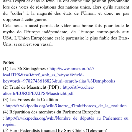
dans l'esprit et dans le texte. Ils ont donné une position personnelle
lors des votes de résolutions des nations unies, alors qu'ils auraient
du "coller" à la majorité des états de l'Union, et donc ne pas
s'opposer à cette guerre.
Cela nous a aussi permis de vider une bonne fois pour toute le
mythe de l'Europe indépendante, de l'Europe contre-poids aux
USA. L'Union Européenne est le partenaire le plus fiable des Etats-
Unis, si ce n'est son vassal.
Notes
(1) Les 36 Stratagèmes :
http://www.amazon.fr/s?
ie=UTF8&x=0&ref_=nb_ss_b&y=0&field-
keywords=9782743616823&url=search-alias%3Dstripbooks
(2) Traité de Maastricht (PDF) :
http://stfwo.chez-
alice.fr/EUROPE/ZIPS/Maastricht.pdf
(3) Les Forces de la Coalition
:
http://fr.wikipedia.org/wiki/Guerre_d'Irak#Forces_de_la_coalition
(4) Répartition des membres du Parlement Européen
:
http://fr.wikipedia.org/wiki/Nombre_de_députés_au_Parlement_eu
ropéen
(5) Euro-Federalists financed by Spy Chiefs (Telegraph)