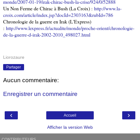
monde/2007-01-19/irak-chirac-bush-la-crise/924/0/52888
Un Non Ferme de Chirac à Bush (La Croix) :
http://www.la-
croix.com/article/index.jsp?docId=2303163&rubId=786
Chronologie de la guerre en Irak (L'Express)
:
http://www.lexpress.fr/actualite/monde/proche-orient/chronologie-
de-la-guerre-d-irak-2002-2010_498027.html
Liorozaure
Partager
Aucun commentaire:
Enregistrer un commentaire
‹
›
Accueil
Afficher la version Web
CONTRIBUTEURS