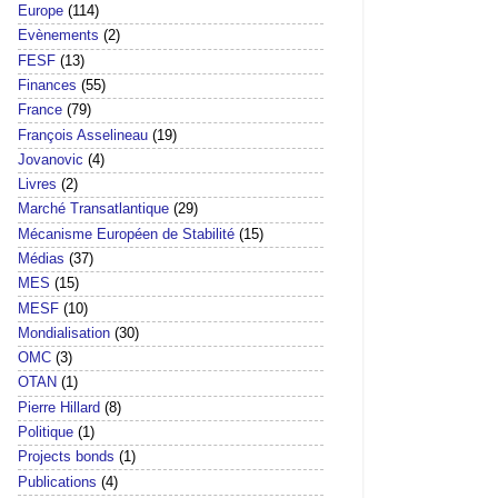
Europe
(114)
Evènements
(2)
FESF
(13)
Finances
(55)
France
(79)
François Asselineau
(19)
Jovanovic
(4)
Livres
(2)
Marché Transatlantique
(29)
Mécanisme Européen de Stabilité
(15)
Médias
(37)
MES
(15)
MESF
(10)
Mondialisation
(30)
OMC
(3)
OTAN
(1)
Pierre Hillard
(8)
Politique
(1)
Projects bonds
(1)
Publications
(4)