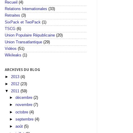
Recueil
(4)
Relations Internationales
(33)
Retraites
(3)
SixPack et TwoPack
(1)
TSCG
(6)
Union Populaire Républicaine
(20)
Union Transatlantique
(29)
Vidéos
(51)
Wikileaks
(1)
ARCHIVES DU BLOG
►
2013
(4)
►
2012
(23)
▼
2011
(59)
►
décembre
(2)
►
novembre
(7)
►
octobre
(4)
►
septembre
(4)
►
août
(5)