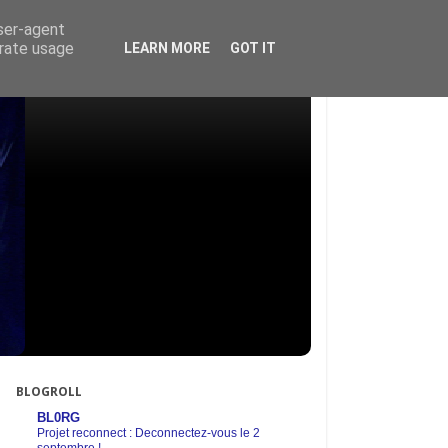
user-agent
erate usage
LEARN MORE
GOT IT
BLOGROLL
BL0RG
Projet reconnect : Deconnectez-vous le 2