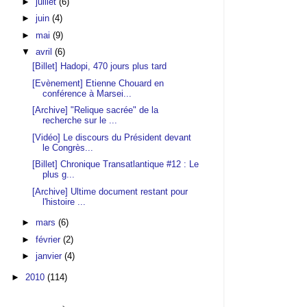
►
juillet
(6)
►
juin
(4)
►
mai
(9)
▼
avril
(6)
[Billet] Hadopi, 470 jours plus tard
[Evènement] Etienne Chouard en
conférence à Marsei...
[Archive] "Relique sacrée" de la
recherche sur le ...
[Vidéo] Le discours du Président devant
le Congrès...
[Billet] Chronique Transatlantique #12 : Le
plus g...
[Archive] Ultime document restant pour
l'histoire ...
►
mars
(6)
►
février
(2)
►
janvier
(4)
►
2010
(114)