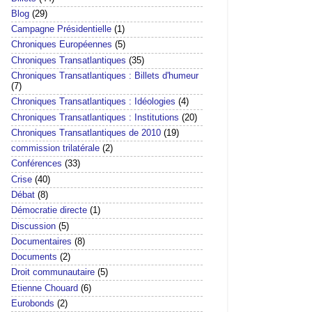
Blog
(29)
Campagne Présidentielle
(1)
Chroniques Européennes
(5)
Chroniques Transatlantiques
(35)
Chroniques Transatlantiques : Billets d'humeur
(7)
Chroniques Transatlantiques : Idéologies
(4)
Chroniques Transatlantiques : Institutions
(20)
Chroniques Transatlantiques de 2010
(19)
commission trilatérale
(2)
Conférences
(33)
Crise
(40)
Débat
(8)
Démocratie directe
(1)
Discussion
(5)
Documentaires
(8)
Documents
(2)
Droit communautaire
(5)
Etienne Chouard
(6)
Eurobonds
(2)