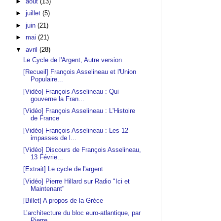
►
août
(13)
►
juillet
(5)
►
juin
(21)
►
mai
(21)
▼
avril
(28)
Le Cycle de l'Argent, Autre version
[Recueil] François Asselineau et l'Union
Populaire...
[Vidéo] François Asselineau : Qui
gouverne la Fran...
[Vidéo] François Asselineau : L'Histoire
de France
[Vidéo] François Asselineau : Les 12
impasses de l...
[Vidéo] Discours de François Asselineau,
13 Févrie...
[Extrait] Le cycle de l'argent
[Vidéo] Pierre Hillard sur Radio "Ici et
Maintenant"
[Billet] A propos de la Grèce
L’architecture du bloc euro-atlantique, par
Pierre...