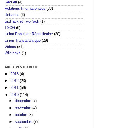
Recueil
(4)
Relations Internationales
(33)
Retraites
(3)
SixPack et TwoPack
(1)
TSCG
(6)
Union Populaire Républicaine
(20)
Union Transatlantique
(29)
Vidéos
(51)
Wikileaks
(1)
ARCHIVES DU BLOG
►
2013
(4)
►
2012
(23)
►
2011
(59)
▼
2010
(114)
►
décembre
(7)
►
novembre
(4)
►
octobre
(8)
►
septembre
(7)