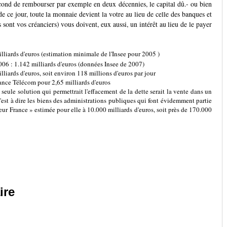
econd de rembourser par exemple en deux décennies, le capital dû.- ou bien
 ce jour, toute la monnaie devient la votre au lieu de celle des banques et
 sont vos créanciers) vous doivent, eux aussi, un intérêt au lieu de le payer
lliards d'euros (estimation minimale de l'Insee pour 2005 )
006 : 1.142 milliards d'euros (données Insee de 2007)
lliards d'euros, soit environ 118 millions d'euros par jour
rance Télécom pour 2,65 milliards d'euros
a seule solution qui permettrait l'effacement de la dette serait la vente dans un
'est à dire les biens des administrations publiques qui font évidemment partie
aleur France » estimée pour elle à 10.000 milliards d'euros, soit près de 170.000
ire