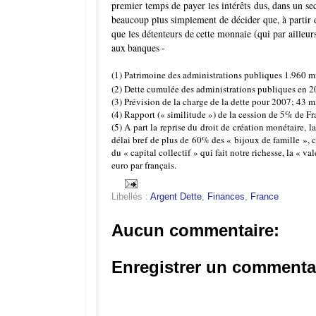
premier temps de payer les intérêts dus, dans un s
beaucoup plus simplement de décider que, à partir de
que les détenteurs de cette monnaie (qui par ailleurs
aux banques -
(1) Patrimoine des administrations publiques 1.960 mi
(2) Dette cumulée des administrations publiques en 2
(3) Prévision de la charge de la dette pour 2007; 43 mi
(4) Rapport (« similitude ») de la cession de 5% de F
(5) A part la reprise du droit de création monétaire, l
délai bref de plus de 60% des « bijoux de famille », c
du « capital collectif » qui fait notre richesse, la « v
euro par français.
Libellés :
Argent Dette
,
Finances
,
France
Aucun commentaire:
Enregistrer un commenta