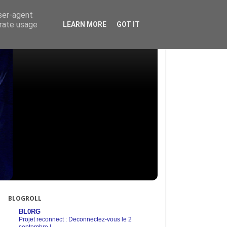
user-agent
erate usage
LEARN MORE
GOT IT
BLOGROLL
BL0RG
Projet reconnect : Deconnectez-vous le 2