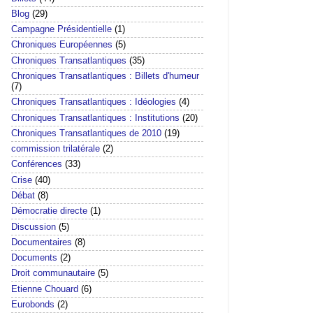
Blog
(29)
Campagne Présidentielle
(1)
Chroniques Européennes
(5)
Chroniques Transatlantiques
(35)
Chroniques Transatlantiques : Billets d'humeur
(7)
Chroniques Transatlantiques : Idéologies
(4)
Chroniques Transatlantiques : Institutions
(20)
Chroniques Transatlantiques de 2010
(19)
commission trilatérale
(2)
Conférences
(33)
Crise
(40)
Débat
(8)
Démocratie directe
(1)
Discussion
(5)
Documentaires
(8)
Documents
(2)
Droit communautaire
(5)
Etienne Chouard
(6)
Eurobonds
(2)