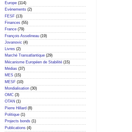
Europe
(114)
Evènements
(2)
FESF
(13)
Finances
(55)
France
(79)
François Asselineau
(19)
Jovanovic
(4)
Livres
(2)
Marché Transatlantique
(29)
Mécanisme Européen de Stabilité
(15)
Médias
(37)
MES
(15)
MESF
(10)
Mondialisation
(30)
OMC
(3)
OTAN
(1)
Pierre Hillard
(8)
Politique
(1)
Projects bonds
(1)
Publications
(4)