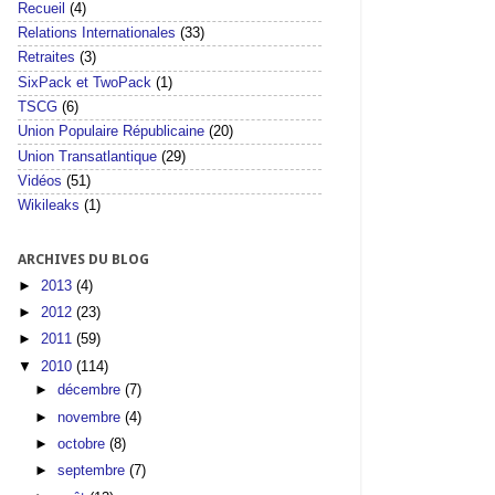
Recueil
(4)
Relations Internationales
(33)
Retraites
(3)
SixPack et TwoPack
(1)
TSCG
(6)
Union Populaire Républicaine
(20)
Union Transatlantique
(29)
Vidéos
(51)
Wikileaks
(1)
ARCHIVES DU BLOG
►
2013
(4)
►
2012
(23)
►
2011
(59)
▼
2010
(114)
►
décembre
(7)
►
novembre
(4)
►
octobre
(8)
►
septembre
(7)