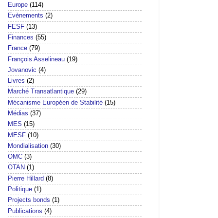
Europe
(114)
Evènements
(2)
FESF
(13)
Finances
(55)
France
(79)
François Asselineau
(19)
Jovanovic
(4)
Livres
(2)
Marché Transatlantique
(29)
Mécanisme Européen de Stabilité
(15)
Médias
(37)
MES
(15)
MESF
(10)
Mondialisation
(30)
OMC
(3)
OTAN
(1)
Pierre Hillard
(8)
Politique
(1)
Projects bonds
(1)
Publications
(4)