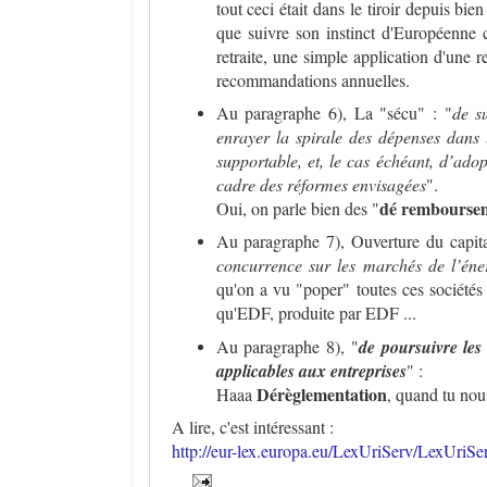
tout ceci était dans le tiroir depuis bie
que suivre son instinct d'Européenne c
retraite, une simple application d'une 
recommandations annuelles.
Au paragraphe 6), La "sécu" : "
de su
enrayer la spirale des dépenses dans 
supportable, et, le cas échéant, d’ado
cadre des réformes envisagées
".
dé rembourse
Oui, on parle bien des "
Au paragraphe 7), Ouverture du capi
concurrence sur les marchés de l’éner
qu'on a vu "poper" toutes ces sociétés
qu'EDF, produite par EDF ...
Au paragraphe 8), "
de poursuivre les 
applicables aux entreprises
" :
Dérèglementation
Haaa
, quand tu nou
A lire, c'est intéressant :
http://eur-lex.europa.eu/LexUriServ/LexUri