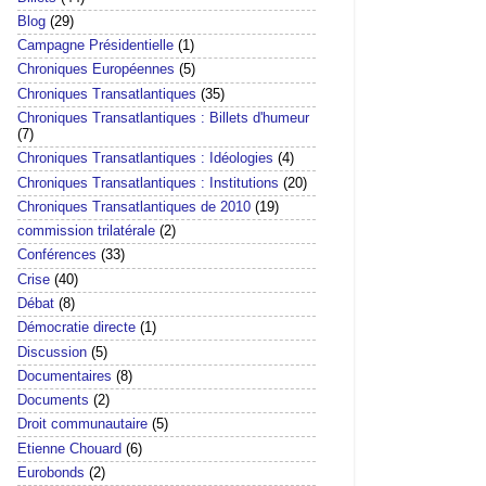
Blog
(29)
Campagne Présidentielle
(1)
Chroniques Européennes
(5)
Chroniques Transatlantiques
(35)
Chroniques Transatlantiques : Billets d'humeur
(7)
Chroniques Transatlantiques : Idéologies
(4)
Chroniques Transatlantiques : Institutions
(20)
Chroniques Transatlantiques de 2010
(19)
commission trilatérale
(2)
Conférences
(33)
Crise
(40)
Débat
(8)
Démocratie directe
(1)
Discussion
(5)
Documentaires
(8)
Documents
(2)
Droit communautaire
(5)
Etienne Chouard
(6)
Eurobonds
(2)