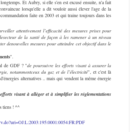
n longtemps. Et Aubry, si elle s'en est excusé ensuite, n'a fait
onvaincue lorsqu'elle a dit vouloir aussi élever l'age de la
recommandation faite en 2003 et qui traine toujours dans les
rveiller attentivement l’efficacité des mesures prises pour
lesecteur de la santé de façon à les ramener à un niveau
pter denouvelles mesures pour atteindre cet objectif dans le
ments
".
tal de GDF ? "
de poursuivre les efforts visant à assurer la
gie, notammentceux du gaz et de l’électricité
", et c'est là
 d'énergies alternatives .. mais qui vendent la même énergie
efforts visant à alléger et à simplifier les réglementations
s tiens ! ^^
Serv.do?uri=OJ:L:2003:195:0001:0054:FR:PDF