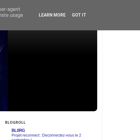
user-agent
erate usage
LEARN MORE
GOT IT
BLOGROLL
BL0RG
Projet reconnect : Deconnectez-vous le 2