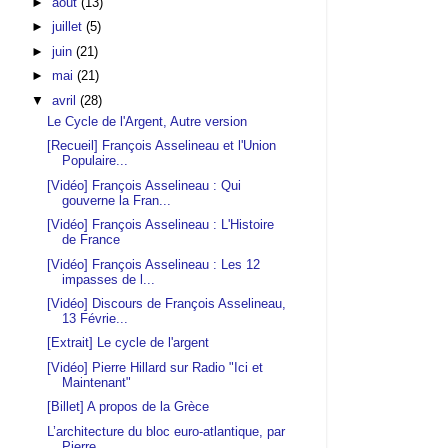
►
août
(13)
►
juillet
(5)
►
juin
(21)
►
mai
(21)
▼
avril
(28)
Le Cycle de l'Argent, Autre version
[Recueil] François Asselineau et l'Union
Populaire...
[Vidéo] François Asselineau : Qui
gouverne la Fran...
[Vidéo] François Asselineau : L'Histoire
de France
[Vidéo] François Asselineau : Les 12
impasses de l...
[Vidéo] Discours de François Asselineau,
13 Févrie...
[Extrait] Le cycle de l'argent
[Vidéo] Pierre Hillard sur Radio "Ici et
Maintenant"
[Billet] A propos de la Grèce
L’architecture du bloc euro-atlantique, par
Pierre...